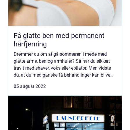
Få glatte ben med permanent
hårfjerning
Drømmer du om at gå sommeren i møde med
glatte arme, ben og armhuler? Så har du sikkert
travlt med shaver, voks eller epilator. Men vidste
du, at du med ganske få behandlinger kan blive
permanent fri for uønsket hårvækst hvor som
05 august 2022
helst på din krop? P...