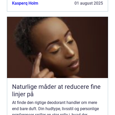
beskytter mod lugt, andre mod sved, og enkelte
Kasperq Holm
01 august 2025
gør ...
Naturlige måder at reducere fine
linjer på
At finde den rigtige deodorant handler om mere
end bare duft. Din hudtype, livsstil og personlige
præferencer spiller en stor rolle i, hvad der