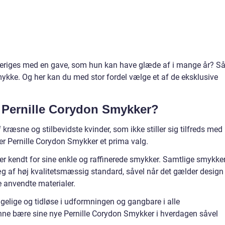
iv beriges med en gave, som hun kan have glæde af i mange år? S
mykke. Og her kan du med stor fordel vælge et af de eksklusive
e Pernille Corydon Smykker?
kræsne og stilbevidste kvinder, som ikke stiller sig tilfreds med
er Pernille Corydon Smykker et prima valg.
r kendt for sine enkle og raffinerede smykker. Samtlige smykke
g af høj kvalitetsmæssig standard, såvel når det gælder design
 anvendte materialer.
elige og tidløse i udformningen og gangbare i alle
e bære sine nye Pernille Corydon Smykker i hverdagen såvel