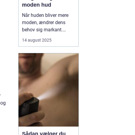
moden hud
Når huden bliver mere
moden, ændrer dens
behov sig markant.
Tabet af naturlige olier,
å
14 august 2025
mindre elasticitet og
tørhed kan gøre huden
mere sårbar over for fine
linjer og rynker. Her
kommer ansigtsolie ind
som en enkel, men...
r
 og
Sådan vælger du