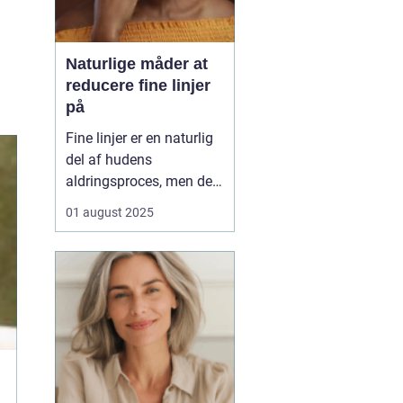
Naturlige måder at
reducere fine linjer
på
Fine linjer er en naturlig
del af hudens
aldringsproces, men der
er meget, du kan gøre for
01 august 2025
at reducere deres
synlighed – uden at ty til
dyre behandlinger eller
invasive indgreb. Med
små ændringer i din
daglige rutine, de rett...