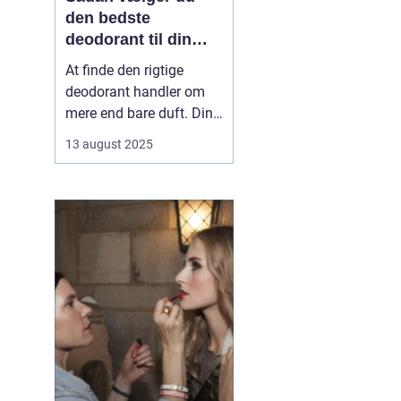
den bedste
deodorant til din
hud
At finde den rigtige
deodorant handler om
mere end bare duft. Din
hudtype, livsstil og
13 august 2025
personlige præferencer
spiller en stor rolle i,
hvad der fungerer bedst
for dig. Nogle
deodoranter beskytter
mod lugt, andre mod
sved, og enkelte gør ...