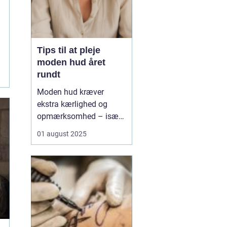
Tips til at pleje
moden hud året
rundt
Moden hud kræver
ekstra kærlighed og
opmærksomhed – især
når årstiderne skifter.
01 august 2025
Med alderen bliver
huden tyndere, mere tør
og mister sin naturlige
elasticitet, hvilket gør
den mere modtagelig o...