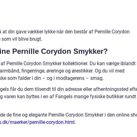
 at din gave vækker lykke når den består af Pernille Corydon
som vil blive brugt.
fine Pernille Corydon Smykker?
 af Pernille Corydon Smykker kollektioner. Du kan vælge iblandt 
rmbånd, fingerringe, øreringe og ørestikker. Og du vil med
kke som falder i din – og i modtagerens – smag.
ls får du dem tilsendt til din adresse eller afhentningssted eft
 og varen kan byttes i en af Fangels mange fysiske butikker rundt
e de fine og elegante Pernille Corydon Smykker i den online sh
s.dk/maerker/pernille-corydon.html
.