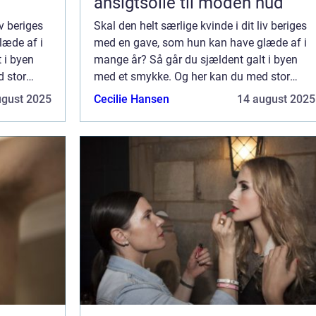
ansigtsolie til moden hud
iv beriges
Skal den helt særlige kvinde i dit liv beriges
læde af i
med en gave, som hun kan have glæde af i
 i byen
mange år? Så går du sjældent galt i byen
 stor
med et smykke. Og her kan du med stor
rnille
fordel vælge et af de eksklusive Pernille
ugust 2025
Cecilie Hansen
14 august 2025
 vælge P...
Corydon Smykker. Hvorfor skal jeg vælge P...