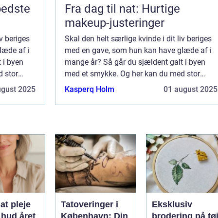
bedste
Fra dag til nat: Hurtige
makeup-justeringer
iv beriges
Skal den helt særlige kvinde i dit liv beriges
læde af i
med en gave, som hun kan have glæde af i
 i byen
mange år? Så går du sjældent galt i byen
 stor
med et smykke. Og her kan du med stor
rnille
fordel vælge et af de eksklusive Pernille
ugust 2025
Kasperq Holm
01 august 2025
 vælge P...
Corydon Smykker. Hvorfor skal jeg vælge P...
 at pleje
Tatoveringer i
Eksklusiv
hud året
København: Din
brodering på tø