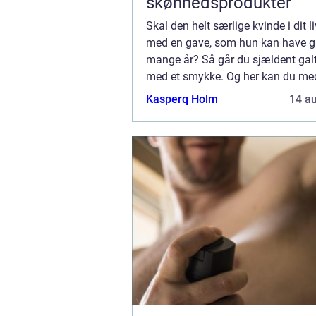
skønhedsprodukter
Skal den helt særlige kvinde i dit l
med en gave, som hun kan have g
mange år? Så går du sjældent galt
med et smykke. Og her kan du med
fordel vælge et af de eksklusive Pe
Kasperq Holm
14 a
Corydon Smykker. Hvorfor skal jeg