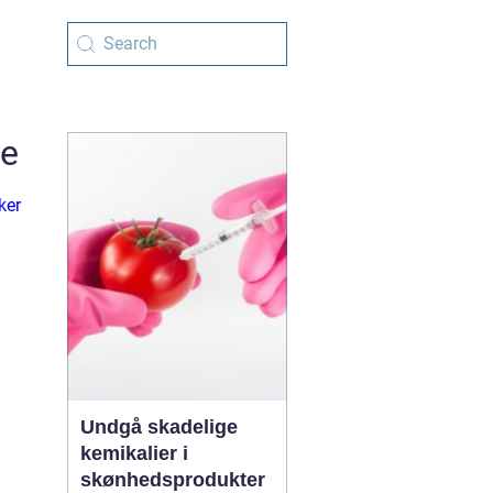
ve
ker
Undgå skadelige
kemikalier i
skønhedsprodukter