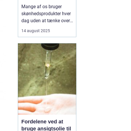
Mange af os bruger
skønhedsprodukter hver
dag uden at tænke over,
hvad de indeholder.
14 august 2025
Kemikalier i cremer,
shampoo og makeup
kan påvirke både hud og
helbred, og nogle stoffer
er forbundet med
allergier,
hormonforstyrrelser og...
Fordelene ved at
bruge ansigtsolie til