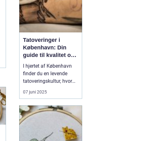
Tatoveringer i
København: Din
guide til kvalitet og
kreativitet
I hjertet af København
finder du en levende
tatoveringskultur, hvor
kunst og personlig
07 juni 2025
udtryk står i centrum.
Byens mange
tatovørstudier tilbyder en
bred vifte af stilarter, der
passer til enhver smag
og personlighed. Fra
j