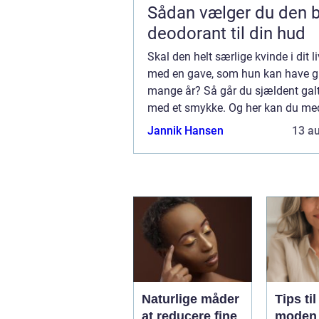
Sådan vælger du den 
deodorant til din hud
Skal den helt særlige kvinde i dit l
med en gave, som hun kan have g
mange år? Så går du sjældent galt
med et smykke. Og her kan du med
fordel vælge et af de eksklusive Pe
Jannik Hansen
13 a
Corydon Smykker. Hvorfor skal jeg
Naturlige måder
Tips til
at reducere fine
moden 