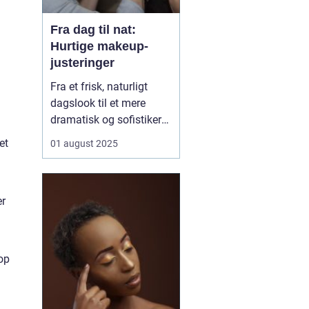
Fra dag til nat:
Hurtige makeup-
justeringer
Fra et frisk, naturligt
dagslook til et mere
dramatisk og sofistikeret
aftenlook – det behøver
et
01 august 2025
ikke tage timer foran
spejlet. Med få,
strategiske makeup-
er
justeringer kan du nemt
transformere din
makeup, så den passer
perfekt t...
op