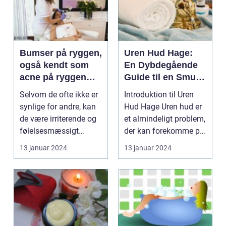
Bumser på ryggen,
Uren Hud Hage:
også kendt som
En Dybdegående
acne på ryggen
Guide til en Smuk
eller bacne, er et
og Sund Hud
Selvom de ofte ikke er
Introduktion til Uren
almindeligt
synlige for andre, kan
Hud Hage Uren hud er
hudproblem, der
de være irriterende og
et almindeligt problem,
påvirker mange
følelsesmæssigt
der kan forekomme på
mennesker over
belastende for ...
forskellige...
13 januar 2024
13 januar 2024
hele verden