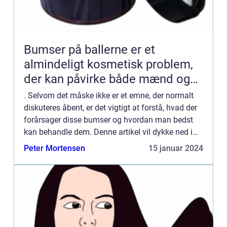
Bumser på ballerne er et
almindeligt kosmetisk problem,
der kan påvirke både mænd og
kvinder
. Selvom det måske ikke er et emne, der normalt
diskuteres åbent, er det vigtigt at forstå, hvad der
forårsager disse bumser og hvordan man bedst
kan behandle dem. Denne artikel vil dykke ned i
dette emne og give en omfattende viden til alle,
Peter Mortensen
15 januar 2024
der er ...