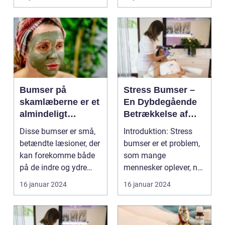
...
Bumser på
Stress Bumser –
skamlæberne er et
En Dybdegående
almindeligt
Betrækkelse af
problem, som
Årsager og
Disse bumser er små,
Introduktion: Stress
mange kvinder kan
Behandling
betændte læsioner, der
bumser er et problem,
opleve i løbet af
kan forekomme både
som mange
deres liv
på de indre og ydre
mennesker oplever, når
skamlæber. Det ka...
de er under pres. Disse
16 januar 2024
16 januar 2024
...