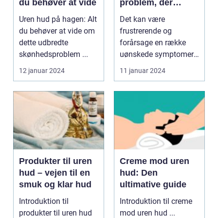
du behøver at vide
problem, der
påvirker mange
Uren hud på hagen: Alt
Det kan være
voksne
du behøver at vide om
frustrerende og
dette udbredte
forårsage en række
skønhedsproblem ...
uønskede symptomer
som bumser, hudorme
12 januar 2024
11 januar 2024
og urenheder....
Produkter til uren
Creme mod uren
hud – vejen til en
hud: Den
smuk og klar hud
ultimative guide
Introduktion til
Introduktion til creme
produkter til uren hud
mod uren hud ...