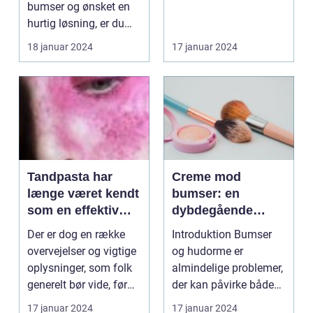
bumser og ønsket en
hurtig løsning, er du
ikke alene. Bumser kan
18 januar 2024
17 januar 2024
v...
Tandpasta har
Creme mod
længe været kendt
bumser: en
som en effektiv
dybdegående
løsning til at
guide til
Der er dog en række
Introduktion Bumser
bekæmpe bumser
skønheds- og
overvejelser og vigtige
og hudorme er
kosmetikforbruger
oplysninger, som folk
almindelige problemer,
e
generelt bør vide, før
der kan påvirke både
de begynder...
teenagere og voksne.
17 januar 2024
17 januar 2024