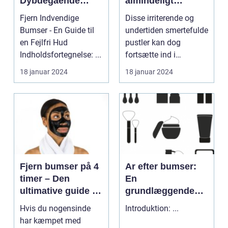
Dybdegående
almindeligt
Oversigt til
hudproblem, der
Fjern Indvendige
Disse irriterende og
Skønheds- og
påvirker mange
Bumser - En Guide til
undertiden smertefulde
Kosmetikforbruger
mennesker, især i
en Fejlfri Hud
pustler kan dog
e
teenageårene
Indholdsfortegnelse: ...
fortsætte ind i
voksenalderen for
18 januar 2024
18 januar 2024
nogle ...
Fjern bumser på 4
Ar efter bumser:
timer – Den
En
ultimative guide til
grundlæggende
en bumsefri hud
guide til
Hvis du nogensinde
Introduktion: ...
behandling og
har kæmpet med
forebyggelse