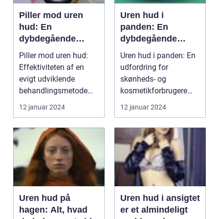
Piller mod uren
Uren hud i
hud: En
panden: En
dybdegående
dybdegående
analyse af
analyse af årsager,
Piller mod uren hud:
Uren hud i panden: En
effektiviteten og
behandlinger og
Effektiviteten af en
udfordring for
udviklingen
forebyggelse
evigt udviklende
skønheds- og
gennem tiden
behandlingsmetode
kosmetikforbrugere
Introduktion til pill...
Introduktion til uren
12 januar 2024
12 januar 2024
hud i p...
Uren hud på
Uren hud i ansigtet
hagen: Alt, hvad
er et almindeligt