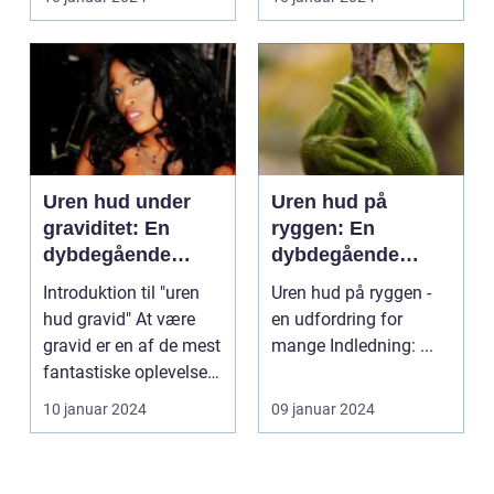
...
vo...
Uren hud under
Uren hud på
graviditet: En
ryggen: En
dybdegående
dybdegående
guide til gravide
analyse af et
Introduktion til "uren
Uren hud på ryggen -
kvinder
fælles
hud gravid" At være
en udfordring for
skønhedsproblem
gravid er en af de mest
mange Indledning: ...
fantastiske oplevelser i
en kvin...
10 januar 2024
09 januar 2024