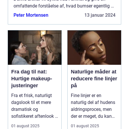
omfattende forståelse af, hvad bumser egentlig er,
deres historiske udvikling og vigtige oplysninger
Peter Mortensen
13 januar 2024
for ...
Fra dag til nat:
Naturlige måder at
Hurtige makeup-
reducere fine linjer
justeringer
på
Fra et frisk, naturligt
Fine linjer er en
dagslook til et mere
naturlig del af hudens
dramatisk og
aldringsproces, men
sofistikeret aftenlook –
der er meget, du kan
det beh&osl...
gøre for at...
01 august 2025
01 august 2025