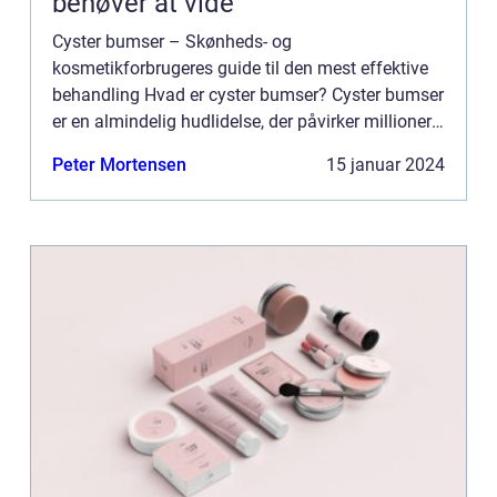
behøver at vide
Cyster bumser – Skønheds- og
kosmetikforbrugeres guide til den mest effektive
behandling Hvad er cyster bumser? Cyster bumser
er en almindelig hudlidelse, der påvirker millioner
af mennesker over hele verden. Det er kendt for at
Peter Mortensen
15 januar 2024
være forårsaget...