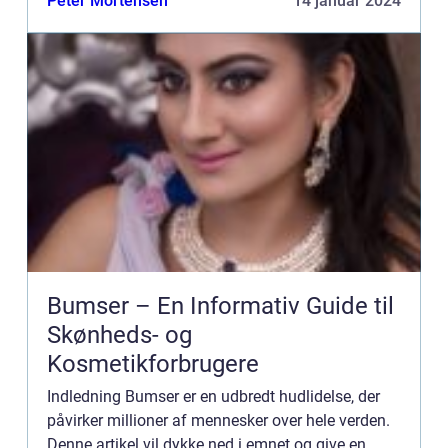
Peter Mortensen
14 januar 2024
kløende. Men ...
Bumser – En Informativ Guide til
Skønheds- og
Kosmetikforbrugere
Indledning Bumser er en udbredt hudlidelse, der
påvirker millioner af mennesker over hele verden.
Denne artikel vil dykke ned i emnet og give en