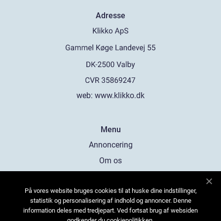
Adresse
web:
www.klikko.dk
Menu
Annoncering
Om os
Cookies
På vores website bruges cookies til at huske dine indstillinger,
Kontakt os
statistik og personalisering af indhold og annoncer. Denne
Sitemap
information deles med tredjepart. Ved fortsat brug af websiden
godkender du cookiepolitikken.