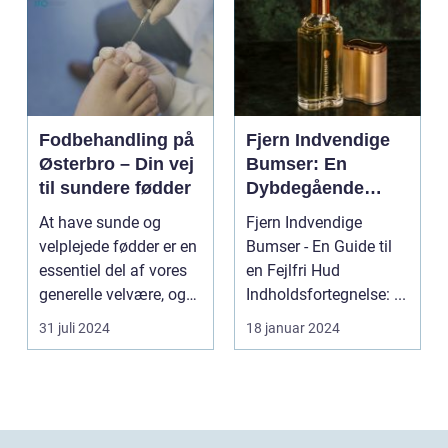
Fodbehandling på
Fjern Indvendige
Østerbro – Din vej
Bumser: En
til sundere fødder
Dybdegående
Oversigt til
At have sunde og
Fjern Indvendige
Skønheds- og
velplejede fødder er en
Bumser - En Guide til
Kosmetikforbruger
essentiel del af vores
en Fejlfri Hud
e
generelle velvære, og
Indholdsfortegnelse: ...
d...
31 juli 2024
18 januar 2024