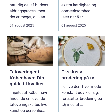
naturlig del af hudens
ekstra kærlighed og
aldringsproces, men
opmærksomhed –
der er meget, du kan
især når &ar...
gøre for at...
01 august 2025
01 august 2025
Tatoveringer i
Eksklusiv
København: Din
brodering på tøj
guide til kvalitet og
I en verden, hvor mode
kreativitet
I hjertet af København
konstant udvikler sig,
finder du en levende
fortsætter brodering på
tatoveringskultur, hvor
tøj med at ...
kunst og personlig