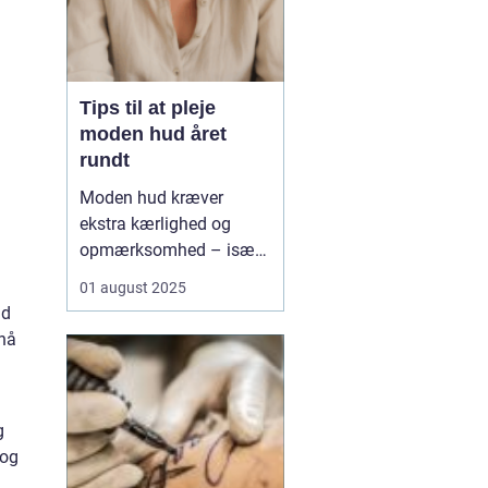
Tips til at pleje
moden hud året
rundt
Moden hud kræver
ekstra kærlighed og
opmærksomhed – især
når årstiderne skifter.
01 august 2025
Med alderen bliver
nd
huden tyndere, mere tør
pnå
og mister sin naturlige
elasticitet, hvilket gør
den mere modtagelig o...
g
 og