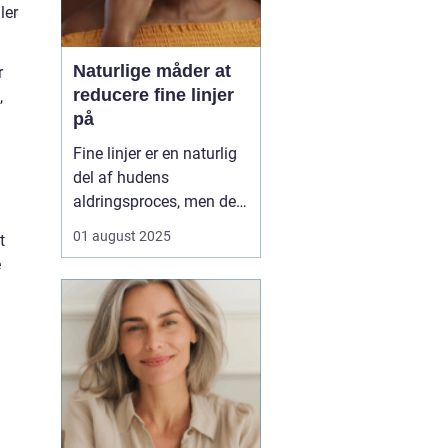
ler
Naturlige måder at
r
reducere fine linjer
,
på
Fine linjer er en naturlig
del af hudens
aldringsproces, men der
er meget, du kan gøre for
01 august 2025
t
at reducere deres
e
synlighed – uden at ty til
dyre behandlinger eller
invasive indgreb. Med
små ændringer i din
daglige rutine, de rett...