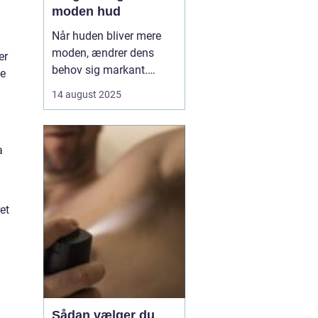
moden hud
Når huden bliver mere
moden, ændrer dens
er
behov sig markant.
te
Tabet af naturlige olier,
14 august 2025
mindre elasticitet og
tørhed kan gøre huden
mere sårbar over for fine
a
linjer og rynker. Her
kommer ansigtsolie ind
som en enkel, men...
et
Sådan vælger du