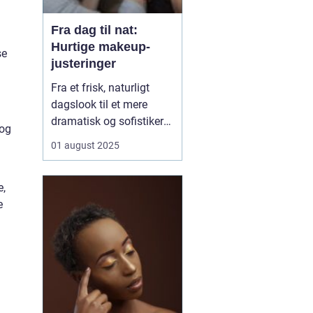
Fra dag til nat:
Hurtige makeup-
se
justeringer
Fra et frisk, naturligt
dagslook til et mere
dramatisk og sofistikeret
 og
aftenlook – det behøver
01 august 2025
ikke tage timer foran
spejlet. Med få,
e,
strategiske makeup-
e
justeringer kan du nemt
transformere din
makeup, så den passer
perfekt t...