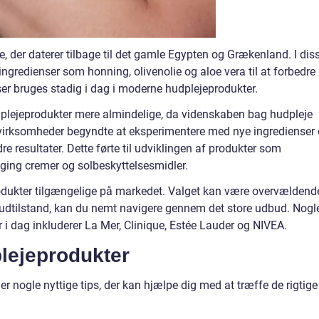
e, der daterer tilbage til det gamle Egypten og Grækenland. I dis
 ingredienser som honning, olivenolie og aloe vera til at forbedre
er bruges stadig i dag i moderne hudplejeprodukter.
udplejeprodukter mere almindelige, da videnskaben bag hudpleje
 virksomheder begyndte at eksperimentere med nye ingredienser
e resultater. Dette førte til udviklingen af produkter som
ging cremer og solbeskyttelsesmidler.
produkter tilgængelige på markedet. Valget kan være overvældend
hudtilstand, kan du nemt navigere gennem det store udbud. Nogl
 dag inkluderer La Mer, Clinique, Estée Lauder og NIVEA.
plejeprodukter
r nogle nyttige tips, der kan hjælpe dig med at træffe de rigtige