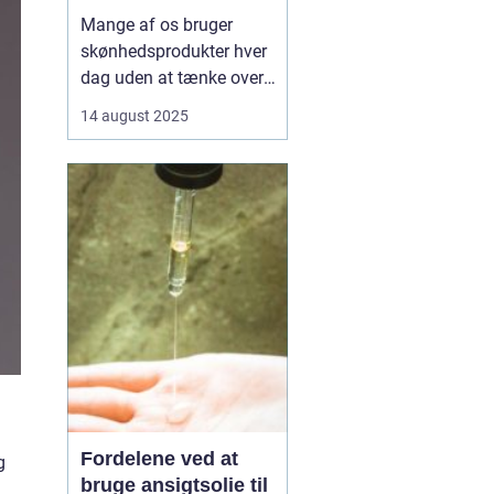
Mange af os bruger
skønhedsprodukter hver
dag uden at tænke over,
hvad de indeholder.
14 august 2025
Kemikalier i cremer,
shampoo og makeup
kan påvirke både hud og
helbred, og nogle stoffer
er forbundet med
allergier,
hormonforstyrrelser og...
Fordelene ved at
g
bruge ansigtsolie til