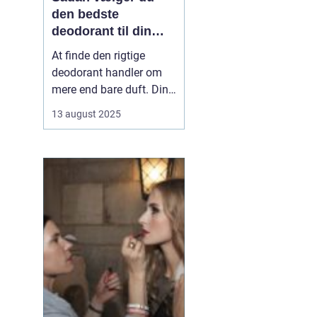
den bedste
deodorant til din
hud
At finde den rigtige
deodorant handler om
mere end bare duft. Din
hudtype, livsstil og
13 august 2025
personlige præferencer
spiller en stor rolle i,
hvad der fungerer bedst
for dig. Nogle
deodoranter beskytter
mod lugt, andre mod
sved, og enkelte gør ...