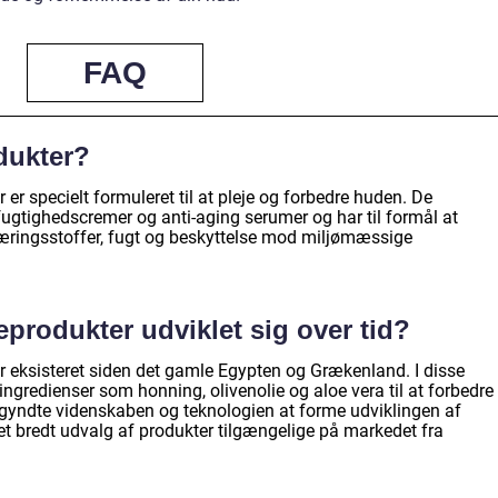
FAQ
dukter?
 er specielt formuleret til at pleje og forbedre huden. De
fugtighedscremer og anti-aging serumer og har til formål at
ringsstoffer, fugt og beskyttelse mod miljømæssige
produkter udviklet sig over tid?
er eksisteret siden det gamle Egypten og Grækenland. I disse
e ingredienser som honning, olivenolie og aloe vera til at forbedre
egyndte videnskaben og teknologien at forme udviklingen af
 et bredt udvalg af produkter tilgængelige på markedet fra