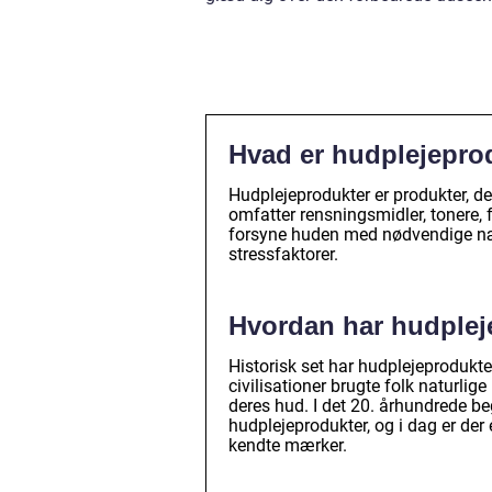
Hvad er hudplejepro
Hudplejeprodukter er produkter, der
omfatter rensningsmidler, tonere, 
forsyne huden med nødvendige næ
stressfaktorer.
Hvordan har hudpleje
Historisk set har hudplejeprodukt
civilisationer brugte folk naturlig
deres hud. I det 20. århundrede b
hudplejeprodukter, og i dag er der
kendte mærker.