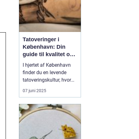
Tatoveringer i
København: Din
guide til kvalitet og
kreativitet
I hjertet af København
finder du en levende
tatoveringskultur, hvor
kunst og personlig
07 juni 2025
udtryk står i centrum.
Byens mange
tatovørstudier tilbyder en
bred vifte af stilarter, der
passer til enhver smag
og personlighed. Fra