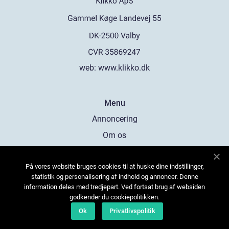
web:
www.klikko.dk
Menu
Annoncering
Om os
Cookies
På vores website bruges cookies til at huske dine indstillinger,
Kontakt os
statistik og personalisering af indhold og annoncer. Denne
Sitemap
information deles med tredjepart. Ved fortsat brug af websiden
godkender du cookiepolitikken.
Ok
Privatlivspolitik