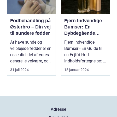
Fodbehandling på
Fjern Indvendige
Østerbro – Din vej
Bumser: En
til sundere fødder
Dybdegående
Oversigt til
At have sunde og
Fjern Indvendige
Skønheds- og
velplejede fødder er en
Bumser - En Guide til
Kosmetikforbruger
essentiel del af vores
en Fejlfri Hud
e
generelle velvære, og
Indholdsfortegnelse: ...
d...
31 juli 2024
18 januar 2024
Adresse