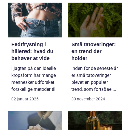
Fedtfrysning i
Små tatoveringer:
hillerød: hvad du
en trend der
behøver at vide
holder
I jagten på den ideelle
Inden for de seneste år
kropsform har mange
er små tatoveringer
mennesker udforsket
blevet en populær
forskellige metoder til
trend, som forts&ael...
at red...
02 januar 2025
30 november 2024