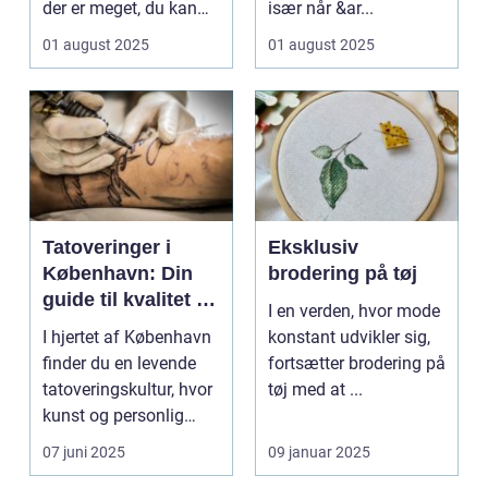
der er meget, du kan
især når &ar...
gøre for at...
01 august 2025
01 august 2025
Tatoveringer i
Eksklusiv
København: Din
brodering på tøj
guide til kvalitet og
I en verden, hvor mode
kreativitet
I hjertet af København
konstant udvikler sig,
finder du en levende
fortsætter brodering på
tatoveringskultur, hvor
tøj med at ...
kunst og personlig
udtryk...
07 juni 2025
09 januar 2025