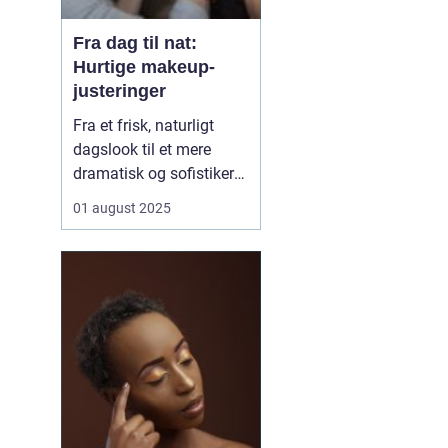
Fra dag til nat:
Hurtige makeup-
justeringer
Fra et frisk, naturligt
dagslook til et mere
dramatisk og sofistikeret
aftenlook – det behøver
01 august 2025
ikke tage timer foran
spejlet. Med få,
strategiske makeup-
justeringer kan du nemt
transformere din
makeup, så den passer
perfekt t...