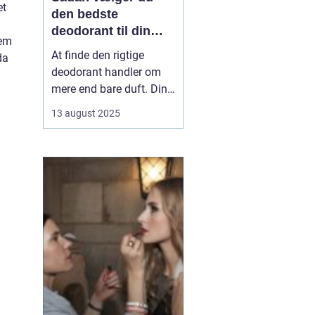
et
den bedste
deodorant til din
lem
hud
At finde den rigtige
da
deodorant handler om
mere end bare duft. Din
hudtype, livsstil og
13 august 2025
personlige præferencer
spiller en stor rolle i,
hvad der fungerer bedst
for dig. Nogle
deodoranter beskytter
mod lugt, andre mod
sved, og enkelte gør ...