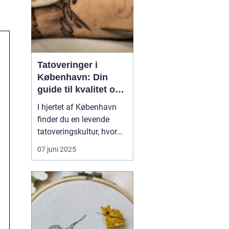
Tatoveringer i
København: Din
guide til kvalitet og
kreativitet
I hjertet af København
finder du en levende
tatoveringskultur, hvor
kunst og personlig
07 juni 2025
udtryk står i centrum.
Byens mange
tatovørstudier tilbyder en
bred vifte af stilarter, der
passer til enhver smag
og personlighed. Fra