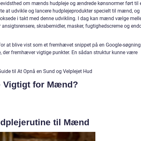
 bevidsthed om mænds hudpleje og ændrede kønsnormer ført til 
dte at udvikle og lancere hudplejeprodukter specielt til mænd, og
r voksede i takt med denne udvikling. I dag kan mænd vælge mel
er ansigtsrensere, skrabemidler, masker, fugtighedscreme og end
for at blive vist som et fremhævet snippet på en Google-søgning
e, der fremhæver vigtige punkter. En sådan struktur kunne være
uide til At Opnå en Sund og Velplejet Hud
e Vigtigt for Mænd?
plejerutine til Mænd