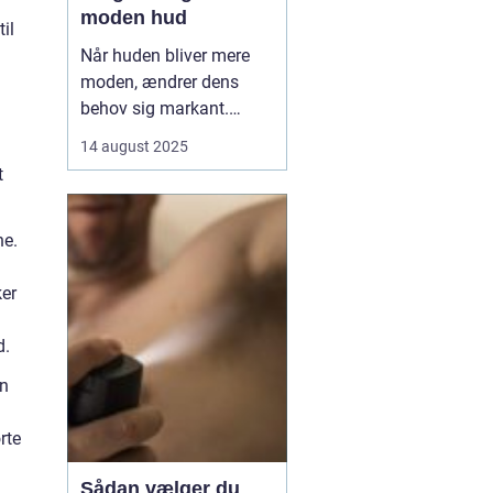
moden hud
il
Når huden bliver mere
moden, ændrer dens
behov sig markant.
Tabet af naturlige olier,
14 august 2025
mindre elasticitet og
t
tørhed kan gøre huden
mere sårbar over for fine
ne.
linjer og rynker. Her
kommer ansigtsolie ind
ker
som en enkel, men...
d.
en
rte
Sådan vælger du