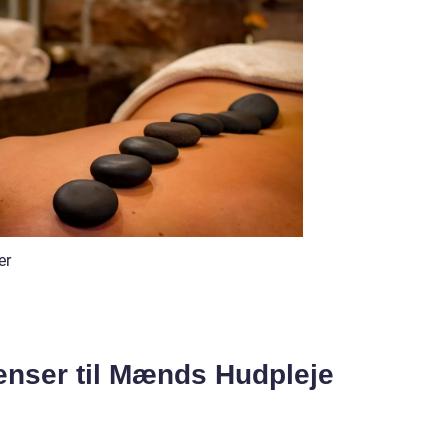
er
enser til Mænds Hudpleje