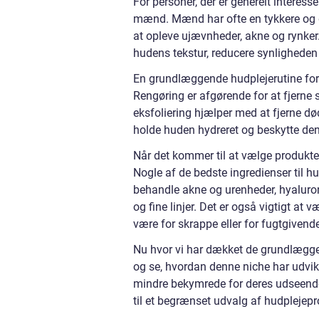
For personer, der er generelt interesser
mænd. Mænd har ofte en tykkere og gro
at opleve ujævnheder, akne og rynke
hudens tekstur, reducere synligheden 
En grundlæggende hudplejerutine for 
Rengøring er afgørende for at fjerne
eksfoliering hjælper med at fjerne dø
holde huden hydreret og beskytte d
Når det kommer til at vælge produkter
Nogle af de bedste ingredienser til h
behandle akne og urenheder, hyaluronsy
og fine linjer. Det er også vigtigt at 
være for skrappe eller for fugtgivend
Nu hvor vi har dækket de grundlæggen
og se, hvordan denne niche har udvikle
mindre bekymrede for deres udseende 
til et begrænset udvalg af hudplejep