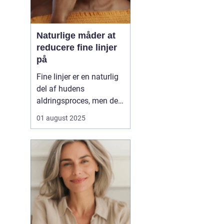
Naturlige måder at
reducere fine linjer
på
Fine linjer er en naturlig
del af hudens
aldringsproces, men der
er meget, du kan gøre for
01 august 2025
at reducere deres
synlighed – uden at ty til
dyre behandlinger eller
invasive indgreb. Med
små ændringer i din
daglige rutine, de rett...