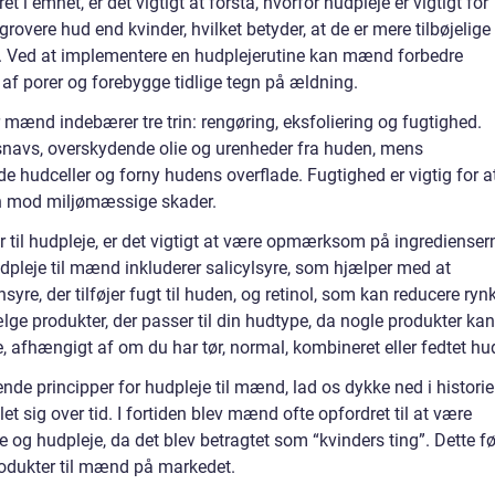
et i emnet, er det vigtigt at forstå, hvorfor hudpleje er vigtigt for
vere hud end kvinder, hvilket betyder, at de er mere tilbøjelige t
r. Ved at implementere en hudplejerutine kan mænd forbedre
af porer og forebygge tidlige tegn på ældning.
mænd indebærer tre trin: rengøring, eksfoliering og fugtighed.
 snavs, overskydende olie og urenheder fra huden, mens
de hudceller og forny hudens overflade. Fugtighed er vigtig for a
en mod miljømæssige skader.
 til hudpleje, er det vigtigt at være opmærksom på ingredienser
udpleje til mænd inkluderer salicylsyre, som hjælper med at
re, der tilføjer fugt til huden, og retinol, som kan reducere ryn
vælge produkter, der passer til din hudtype, da nogle produkter kan
e, afhængigt af om du har tør, normal, kombineret eller fedtet hu
de principper for hudpleje til mænd, lad os dykke ned i histori
t sig over tid. I fortiden blev mænd ofte opfordret til at være
og hudpleje, da det blev betragtet som “kvinders ting”. Dette fø
rodukter til mænd på markedet.