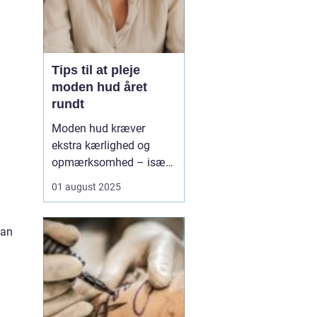
Tips til at pleje
moden hud året
rundt
Moden hud kræver
ekstra kærlighed og
opmærksomhed – især
når årstiderne skifter.
01 august 2025
Med alderen bliver
huden tyndere, mere tør
og mister sin naturlige
kan
elasticitet, hvilket gør
den mere modtagelig o...