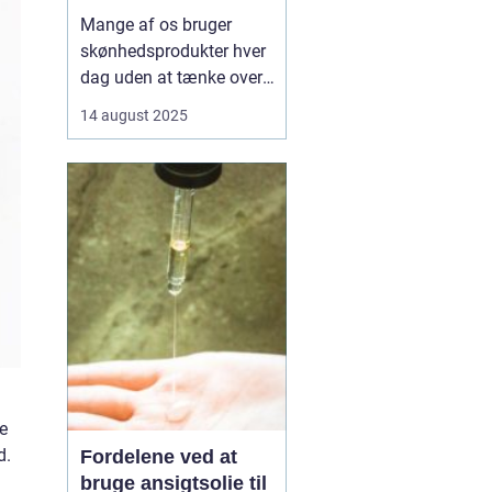
Mange af os bruger
skønhedsprodukter hver
dag uden at tænke over,
hvad de indeholder.
14 august 2025
Kemikalier i cremer,
shampoo og makeup
kan påvirke både hud og
helbred, og nogle stoffer
er forbundet med
allergier,
hormonforstyrrelser og...
te
d.
Fordelene ved at
bruge ansigtsolie til