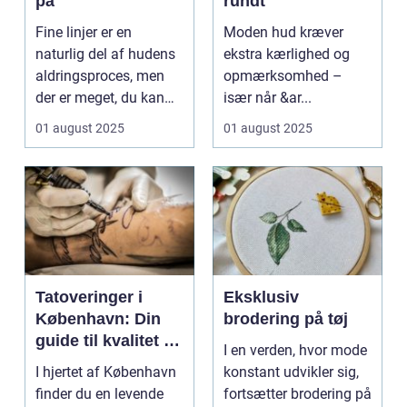
på
rundt
Fine linjer er en
Moden hud kræver
naturlig del af hudens
ekstra kærlighed og
aldringsproces, men
opmærksomhed –
der er meget, du kan
især når &ar...
gøre for at...
01 august 2025
01 august 2025
Tatoveringer i
Eksklusiv
København: Din
brodering på tøj
guide til kvalitet og
I en verden, hvor mode
kreativitet
I hjertet af København
konstant udvikler sig,
finder du en levende
fortsætter brodering på