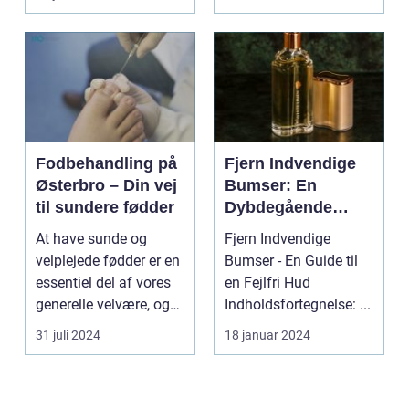
Fodbehandling på
Fjern Indvendige
Østerbro – Din vej
Bumser: En
til sundere fødder
Dybdegående
Oversigt til
At have sunde og
Fjern Indvendige
Skønheds- og
velplejede fødder er en
Bumser - En Guide til
Kosmetikforbruger
essentiel del af vores
en Fejlfri Hud
e
generelle velvære, og
Indholdsfortegnelse: ...
d...
31 juli 2024
18 januar 2024