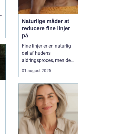
g
Naturlige måder at
reducere fine linjer
på
Fine linjer er en naturlig
del af hudens
aldringsproces, men der
er meget, du kan gøre for
01 august 2025
at reducere deres
synlighed – uden at ty til
dyre behandlinger eller
invasive indgreb. Med
små ændringer i din
daglige rutine, de rett...
e