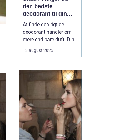
den bedste
deodorant til din
hud
At finde den rigtige
deodorant handler om
mere end bare duft. Din
hudtype, livsstil og
13 august 2025
personlige præferencer
spiller en stor rolle i,
hvad der fungerer bedst
for dig. Nogle
deodoranter beskytter
mod lugt, andre mod
sved, og enkelte gør ...