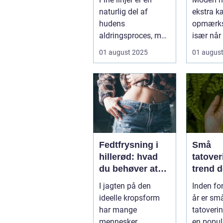
naturlig del af
ekstra k
hudens
opmærk
aldringsproces, men
især når 
der er meget, du kan
01 august 2025
01 augus
gøre for at...
Fedtfrysning i
Små
hillerød: hvad
tatover
du behøver at
trend d
vide
I jagten på den
Inden fo
ideelle kropsform
år er sm
har mange
tatoverin
mennesker
en popul