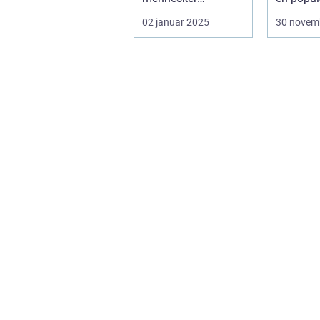
udforsket
som fort
02 januar 2025
30 novem
forskellige metoder
til at red...