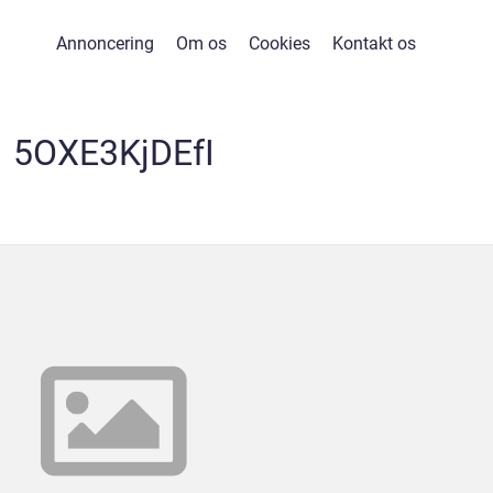
Annoncering
Om os
Cookies
Kontakt os
5OXE3KjDEfI