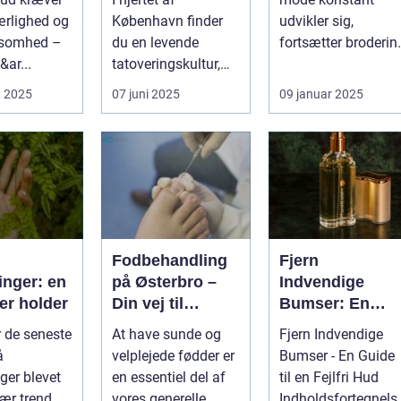
ærlighed og
København finder
udvikler sig,
somhed –
du en levende
fortsætter broderin
&ar...
tatoveringskultur,
på tøj med at ...
hvor kunst og
t 2025
07 juni 2025
09 januar 2025
personlig udtryk...
Fodbehandling
Fjern
inger: en
på Østerbro –
Indvendige
er holder
Din vej til
Bumser: En
sundere fødder
Dybdegående
r de seneste
At have sunde og
Fjern Indvendige
Oversigt til
å
velplejede fødder er
Bumser - En Guide
Skønheds- og
ger blevet
en essentiel del af
til en Fejlfri Hud
Kosmetikforbru
ær trend,
vores generelle
Indholdsfortegnels