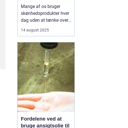
Mange af os bruger
skønhedsprodukter hver
dag uden at tænke over,
hvad de indeholder.
14 august 2025
Kemikalier i cremer,
shampoo og makeup
kan påvirke både hud og
helbred, og nogle stoffer
er forbundet med
allergier,
hormonforstyrrelser og...
Fordelene ved at
bruge ansigtsolie til