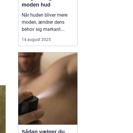
moden hud
Når huden bliver mere
moden, ændrer dens
behov sig markant.
Tabet af naturlige olier,
14 august 2025
mindre elasticitet og
tørhed kan gøre huden
mere sårbar over for fine
linjer og rynker. Her
kommer ansigtsolie ind
som en enkel, men...
Sådan vælger du