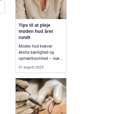
Tips til at pleje
moden hud året
rundt
Moden hud kræver
ekstra kærlighed og
opmærksomhed – især
når årstiderne skifter.
01 august 2025
Med alderen bliver
huden tyndere, mere tør
og mister sin naturlige
elasticitet, hvilket gør
den mere modtagelig o...