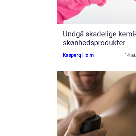
Undgå skadelige kemika
skønhedsprodukter
Kasperq Holm
14 a