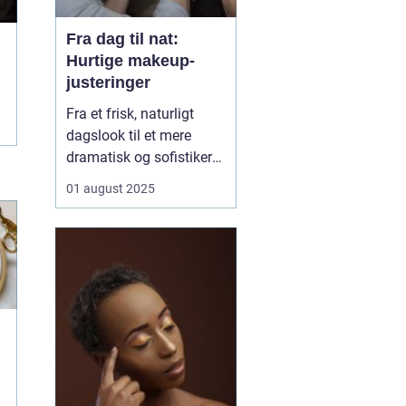
Fra dag til nat:
Hurtige makeup-
justeringer
Fra et frisk, naturligt
dagslook til et mere
dramatisk og sofistikeret
aftenlook – det behøver
01 august 2025
ikke tage timer foran
spejlet. Med få,
strategiske makeup-
justeringer kan du nemt
transformere din
makeup, så den passer
perfekt t...
j