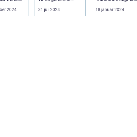
gere
s&ael...
velvære, og d...
: ...
ber 2024
31 juli 2024
18 januar 2024