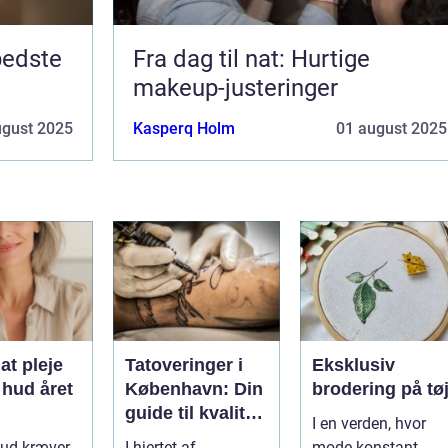
bedste
Fra dag til nat: Hurtige
makeup-justeringer
ugust 2025
Kasperq Holm
01 august 2025
 at pleje
Tatoveringer i
Eksklusiv
hud året
København: Din
brodering på tø
guide til kvalitet
I en verden, hvor
og kreativitet
ud kræver
I hjertet af
mode konstant