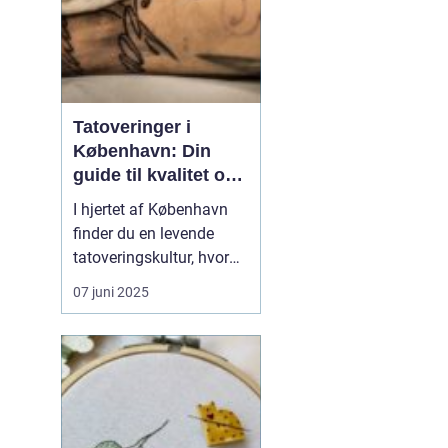
Tatoveringer i
København: Din
guide til kvalitet og
kreativitet
I hjertet af København
finder du en levende
tatoveringskultur, hvor
kunst og personlig
07 juni 2025
udtryk står i centrum.
Byens mange
tatovørstudier tilbyder en
bred vifte af stilarter, der
passer til enhver smag
og personlighed. Fra