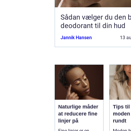
Sådan vælger du den 
deodorant til din hud
Jannik Hansen
13 a
Naturlige måder
Tips til
at reducere fine
moden 
linjer på
rundt
Fine linjer er en
Moden h