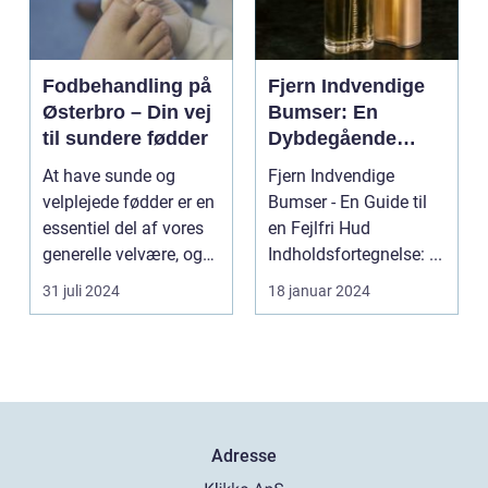
Fodbehandling på
Fjern Indvendige
Østerbro – Din vej
Bumser: En
til sundere fødder
Dybdegående
Oversigt til
At have sunde og
Fjern Indvendige
Skønheds- og
velplejede fødder er en
Bumser - En Guide til
Kosmetikforbruger
essentiel del af vores
en Fejlfri Hud
e
generelle velvære, og
Indholdsfortegnelse: ...
d...
31 juli 2024
18 januar 2024
Adresse