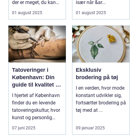
der er meget, du kan
især når &ar...
gøre for at...
01 august 2025
01 august 2025
Tatoveringer i
Eksklusiv
København: Din
brodering på tøj
guide til kvalitet og
I en verden, hvor mode
kreativitet
I hjertet af København
konstant udvikler sig,
finder du en levende
fortsætter brodering på
tatoveringskultur, hvor
tøj med at ...
kunst og personlig
udtryk...
07 juni 2025
09 januar 2025