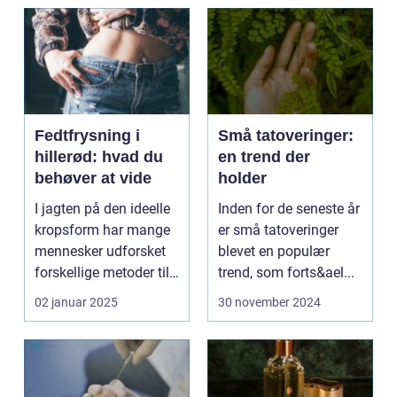
Fedtfrysning i
Små tatoveringer:
hillerød: hvad du
en trend der
behøver at vide
holder
I jagten på den ideelle
Inden for de seneste år
kropsform har mange
er små tatoveringer
mennesker udforsket
blevet en populær
forskellige metoder til
trend, som forts&ael...
at red...
02 januar 2025
30 november 2024