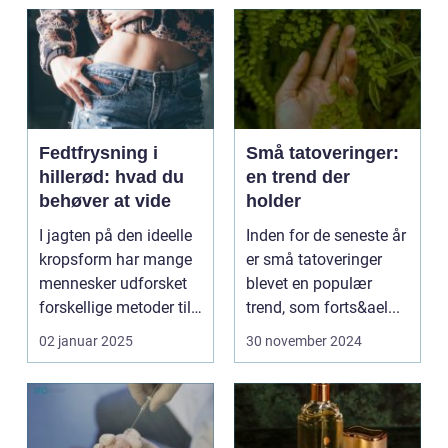
Fedtfrysning i
Små tatoveringer:
hillerød: hvad du
en trend der
behøver at vide
holder
I jagten på den ideelle
Inden for de seneste år
kropsform har mange
er små tatoveringer
mennesker udforsket
blevet en populær
forskellige metoder til
trend, som forts&ael...
at red...
02 januar 2025
30 november 2024