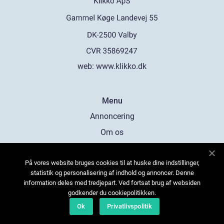
web:
www.klikko.dk
Menu
Annoncering
Om os
Cookies
På vores website bruges cookies til at huske dine indstillinger,
Kontakt os
statistik og personalisering af indhold og annoncer. Denne
Sitemap
information deles med tredjepart. Ved fortsat brug af websiden
godkender du cookiepolitikken.
Ok
Privatlivspolitik