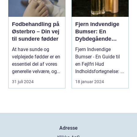
Fodbehandling på
Fjern Indvendige
Østerbro – Din vej
Bumser: En
til sundere fødder
Dybdegående
Oversigt til
At have sunde og
Fjern Indvendige
Skønheds- og
velplejede fødder er en
Bumser - En Guide til
Kosmetikforbruger
essentiel del af vores
en Fejlfri Hud
e
generelle velvære, og
Indholdsfortegnelse: ...
d...
31 juli 2024
18 januar 2024
Adresse