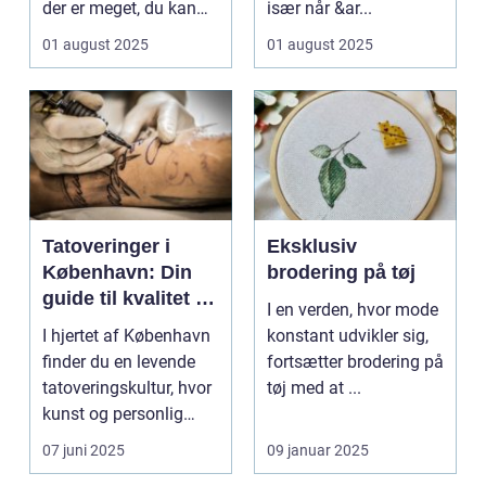
der er meget, du kan
især når &ar...
gøre for at...
01 august 2025
01 august 2025
Tatoveringer i
Eksklusiv
København: Din
brodering på tøj
guide til kvalitet og
I en verden, hvor mode
kreativitet
I hjertet af København
konstant udvikler sig,
finder du en levende
fortsætter brodering på
tatoveringskultur, hvor
tøj med at ...
kunst og personlig
udtryk...
07 juni 2025
09 januar 2025