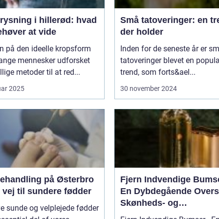
rysning i hillerød: hvad
Små tatoveringer: en t
ehøver at vide
der holder
en på den ideelle kropsform
Inden for de seneste år er s
ange mennesker udforsket
tatoveringer blevet en popul
llige metoder til at red...
trend, som forts&ael...
uar 2025
30 november 2024
ehandling på Østerbro
Fjern Indvendige Bums
 vej til sundere fødder
En Dybdegående Oversig
Skønheds- og
e sunde og velplejede fødder
Kosmetikforbrugere