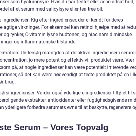
enser som hyaluronsyre. Hvis du har fedtet eller acne-udsat hud,
rdel af et serum med salicylsyre eller tea tree oil.
e ingredienser: Kig efter ingredienser, der er kendt for deres
elagtige virkninger. For eksempel kan retinol hjælpe med at red
jer og rynker, C-vitamin lysne hudtonen, og niacinamid mindske
ninger og inflammatoriske tilstande.
entration: Undersøg mængden af de aktive ingredienser i serume
oncentration, jo mere potent og effektiv vil produktet være. Vær
om på, at nogle ingredienser kan være potentielt irriterende ve
ationer, så det kan være nødvendigt at teste produktet på en lill
ør brug.
hørsingredienser: Vurder også yderligere ingredienser tilføjet til 
roligende ekstrakter, antioxidanter eller fugtighedsgivende midl
n yderligere forbedre serumets evne til at beskytte, regenerere 
ste Serum – Vores Topvalg