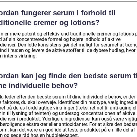
rdan fungerer serum i forhold til
ditionelle cremer og lotions?
 er mere potent og effektiv end traditionelle cremer og lotions 
d af sin koncentrerede formel og højere indhold af aktive
dienser. Den lette konsistens gør det muligt for serumet at træn
ind i huden og levere de aktive stoffer til de dybere hudlag, hvor
n intens virkning.
ordan kan jeg finde den bedste serum ti
ne individuelle behov?
u leder efter den bedste serum til dine individuelle behov, er der
 faktorer, du skal overveje. Identificer din hudtype, vælg ingredi
et på deres fordelagtige virkninger (f.eks. retinol til anti-aging el
in til lysning af teinten) og undersøg koncentrationen af aktive
dienser i produktet. Yderligere ingredienser kan også være vigtig
eroligende ekstrakter eller antioxidanter. For at sikre den bedst
rm, kan det være en god idé at teste produktet på en lille del af
n og søge råd hos en hudplejekspert.