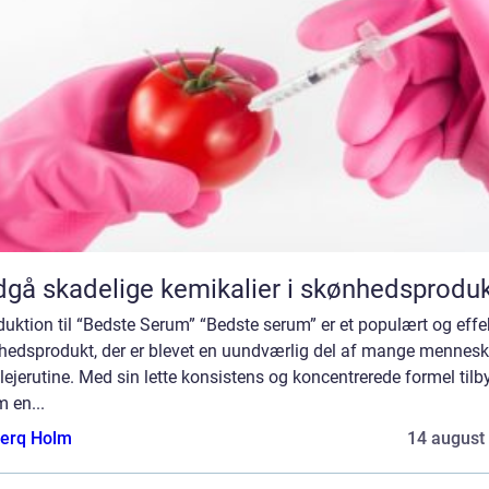
gå skadelige kemikalier i skønhedsproduk
duktion til “Bedste Serum” “Bedste serum” er et populært og effe
hedsprodukt, der er blevet en uundværlig del af mange mennesk
ejerutine. Med sin lette konsistens og koncentrerede formel tilb
 en...
erq Holm
14 august