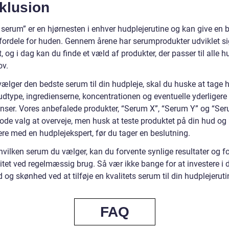
klusion
 serum” er en hjørnesten i enhver hudplejerutine og kan give en 
f fordele for huden. Gennem årene har serumprodukter udviklet si
 og i dag kan du finde et væld af produkter, der passer til alle h
ov.
vælger den bedste serum til din hudpleje, skal du huske at tage
hudtype, ingredienserne, koncentrationen og eventuelle yderligere
enser. Vores anbefalede produkter, “Serum X”, “Serum Y” og “Ser
gode valg at overveje, men husk at teste produktet på din hud og
ere med en hudplejekspert, før du tager en beslutning.
hvilken serum du vælger, kan du forvente synlige resultater og f
itet ved regelmæssig brug. Så vær ikke bange for at investere i 
og skønhed ved at tilføje en kvalitets serum til din hudplejeruti
FAQ