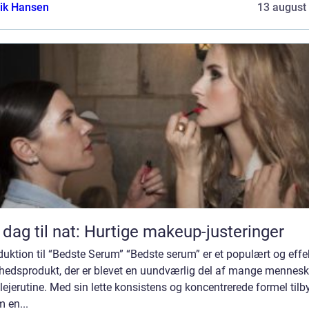
ik Hansen
13 august
 dag til nat: Hurtige makeup-justeringer
duktion til “Bedste Serum” “Bedste serum” er et populært og effe
hedsprodukt, der er blevet en uundværlig del af mange mennesk
ejerutine. Med sin lette konsistens og koncentrerede formel tilb
 en...