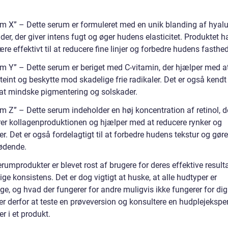
um X” – Dette serum er formuleret med en unik blanding af hyal
der, der giver intens fugt og øger hudens elasticitet. Produktet ha
ære effektivt til at reducere fine linjer og forbedre hudens fasthed
um Y” – Dette serum er beriget med C-vitamin, der hjælper med a
eint og beskytte mod skadelige frie radikaler. Det er også kendt 
l at mindske pigmentering og solskader.
m Z” – Dette serum indeholder en høj koncentration af retinol, d
rer kollagenproduktionen og hjælper med at reducere rynker og
r. Det er også fordelagtigt til at forbedre hudens tekstur og gør
ødende.
rumprodukter er blevet rost af brugere for deres effektive result
ge konsistens. Det er dog vigtigt at huske, at alle hudtyper er
ige, og hvad der fungerer for andre muligvis ikke fungerer for dig
r derfor at teste en prøveversion og konsultere en hudplejeksper
er i et produkt.