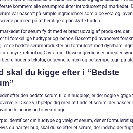
 første kommercielle serumprodukter introduceret på markedet. 
 serum var baseret på simple ingredienser som aloe vera og laven
serede primært på at berolige og beskytte huden.
 markedet for serum fyldt med et bredt udvalg af produkter, der
er til forskellige hudtyper og -behov. Baseret på avanceret forsk
gi er de bedste serumprodukter nu formuleret med dyrebare ingr
uronsyre, retinol og C-vitamin. Disse ingredienser arbejder syne
forbedre hudens tekstur, udjævne teinten og bekæmpe tegn på ald
 skal du kigge efter i “Bedste
um”
eder efter den bedste serum til din hudpleje, er der nogle vigtige 
overveje. Disse vil hjælpe dig med at finde et serum, der passer b
ividuelle behov og forventninger:
pe: Identificer din hudtype og vælg et serum, der er formuleret s
 Hvis du har tør hud, skal du se efter et serum, der indeholder fu