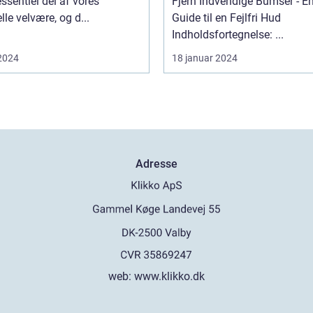
essentiel del af vores
Fjern Indvendige Bumser - E
lle velvære, og d...
Guide til en Fejlfri Hud
Indholdsfortegnelse: ...
 2024
18 januar 2024
Adresse
web:
www.klikko.dk