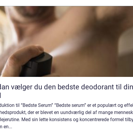
an vælger du den bedste deodorant til di
d
duktion til “Bedste Serum” “Bedste serum” er et populært og effe
hedsprodukt, der er blevet en uundværlig del af mange mennesk
ejerutine. Med sin lette konsistens og koncentrerede formel tilb
 en...