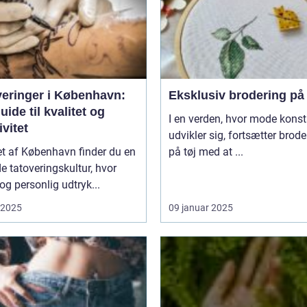
veringer i København:
Eksklusiv brodering på 
uide til kvalitet og
I en verden, hvor mode kons
ivitet
udvikler sig, fortsætter brode
tet af København finder du en
på tøj med at ...
e tatoveringskultur, hvor
og personlig udtryk...
i 2025
09 januar 2025