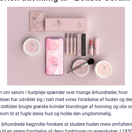
en om serum i hudpleje spænder over mange århundreder, hvor
lsen har udviklet sig i takt med vores forståelse af huden og de
I oldtiden brugte græske kvinder blandinger af honning og olie s
erum til at fugte deres hud og holde den ungdommelig.
0. århundrede begyndte forskere at studere huden mere omfatten
e til en større forståelse af dens funktioner og egenskaber. I 195