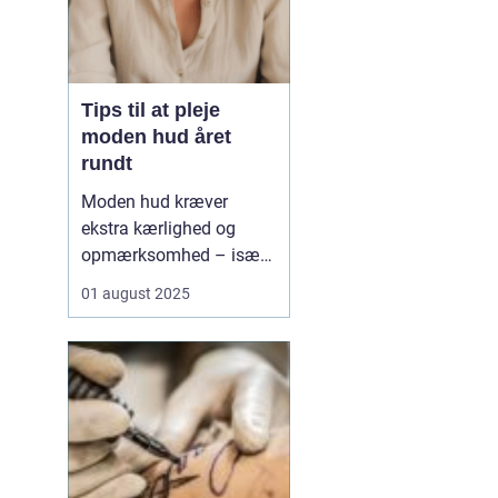
Tips til at pleje
moden hud året
rundt
Moden hud kræver
ekstra kærlighed og
opmærksomhed – især
når årstiderne skifter.
01 august 2025
Med alderen bliver
huden tyndere, mere tør
og mister sin naturlige
elasticitet, hvilket gør
den mere modtagelig o...