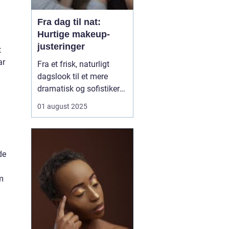
Fra dag til nat:
Hurtige makeup-
justeringer
t
ar
Fra et frisk, naturligt
dagslook til et mere
dramatisk og sofistikeret
aftenlook – det behøver
01 august 2025
ikke tage timer foran
spejlet. Med få,
strategiske makeup-
justeringer kan du nemt
de
transformere din
makeup, så den passer
m
perfekt t...