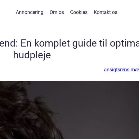
Annoncering
Om os
Cookies
Kontakt os
ænd: En komplet guide til optima
hudpleje
ansigtsrens m