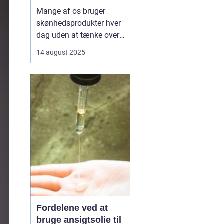
Mange af os bruger
skønhedsprodukter hver
dag uden at tænke over,
hvad de indeholder.
14 august 2025
Kemikalier i cremer,
shampoo og makeup
kan påvirke både hud og
helbred, og nogle stoffer
er forbundet med
allergier,
hormonforstyrrelser og...
Fordelene ved at
bruge ansigtsolie til