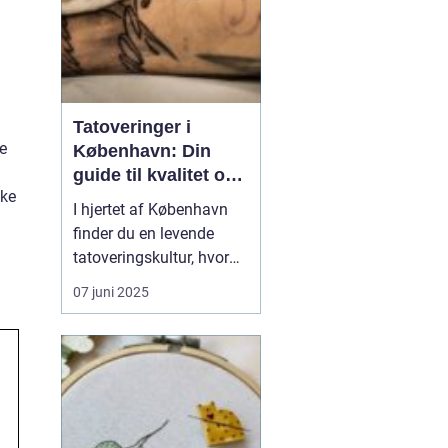
Tatoveringer i
e
København: Din
guide til kvalitet og
kke
kreativitet
I hjertet af København
finder du en levende
tatoveringskultur, hvor
kunst og personlig
07 juni 2025
udtryk står i centrum.
Byens mange
tatovørstudier tilbyder en
bred vifte af stilarter, der
passer til enhver smag
og personlighed. Fra