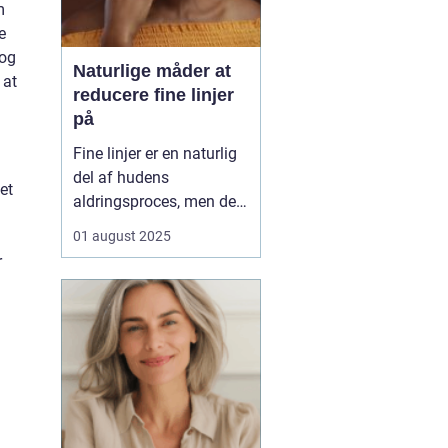
m
e
dog
Naturlige måder at
 at
reducere fine linjer
på
Fine linjer er en naturlig
del af hudens
et
aldringsproces, men der
er meget, du kan gøre for
01 august 2025
at reducere deres
r
synlighed – uden at ty til
dyre behandlinger eller
invasive indgreb. Med
små ændringer i din
daglige rutine, de rett...