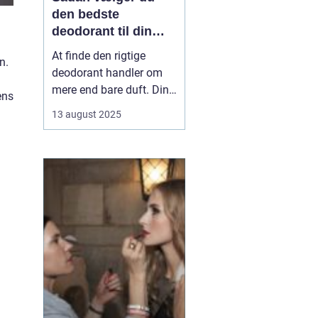
den bedste
deodorant til din
hud
At finde den rigtige
n.
deodorant handler om
mere end bare duft. Din
ens
hudtype, livsstil og
13 august 2025
personlige præferencer
spiller en stor rolle i,
hvad der fungerer bedst
for dig. Nogle
deodoranter beskytter
mod lugt, andre mod
sved, og enkelte gør ...