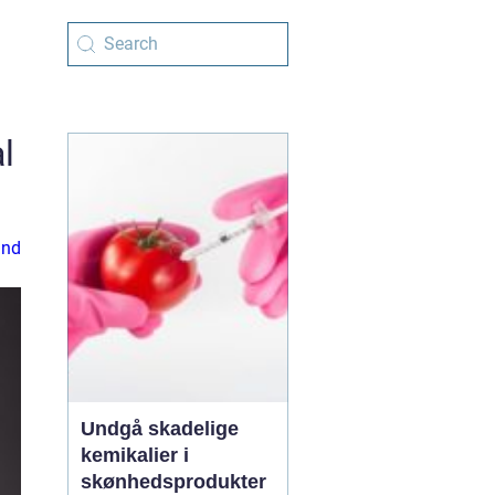
l
ænd
Undgå skadelige
kemikalier i
skønhedsprodukter