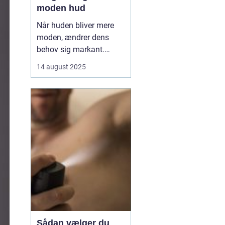
moden hud
Når huden bliver mere
moden, ændrer dens
behov sig markant.
Tabet af naturlige olier,
14 august 2025
mindre elasticitet og
tørhed kan gøre huden
mere sårbar over for fine
linjer og rynker. Her
kommer ansigtsolie ind
som en enkel, men...
Sådan vælger du