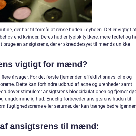
ine, der har til formål at rense huden i dybden. Det er vigtigt a
behov end kvinder. Deres hud er typisk tykkere, mere fedtet og h
 at bruge en ansigtsrens, der er skræddersyet til mænds unikke
ens vigtigt for mænd?
lere årsager. For det første fjerner den effektivt snavs, olie og
 porerne. Dette kan forhindre udbrud af acne og urenheder samt
rudover stimulerer ansigtsrens blodcirkulationen og fjerner dø
sk og ungdommelig hud. Endelig forbereder ansigtsrens huden til
som fugtighedscreme eller serumer, der kan trænge bedre igenne
 af ansigtsrens til mænd: