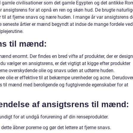
. I gamle civilisationer som det gamle Egypten og det antikke Ro
 ansigtsrens for at opnå en ren og skøn hud. De brugte naturlig
r til at fjerne snavs og nære huden. I mange år var ansigtsrens 
de seneste årtier er mænd begyndt at indse de mange fordele ved
plejerutine.
s til mænd:
 mænd enormt. Der findes en bred vifte af produkter, der er design
u vælger en ansigtsrens, er det vigtigt at kigge efter produkter
erne overskydende olie og snavs uden at udtørre huden.
ree olie er effektive til at bekæmpe urenheder og acne. Derudove
ns til mænd med beroligende og fugtgivende egenskaber for at
vendelse af ansigtsrens til mænd:
ndigt for at undgå forurening af din renseprodukter.
dette åbner porerne og gør det lettere at fjerne snavs.