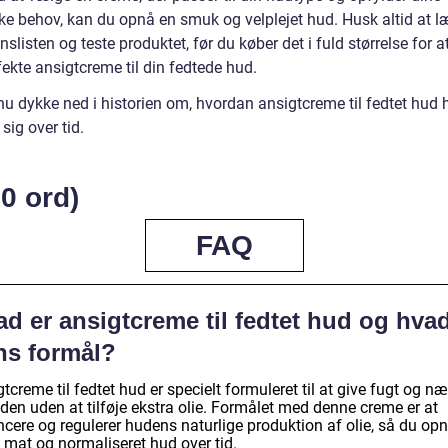
kke behov, kan du opnå en smuk og velplejet hud. Husk altid at l
nslisten og teste produktet, før du køber det i fuld størrelse for a
ekte ansigtcreme til din fedtede hud.
nu dykke ned i historien om, hvordan ansigtcreme til fedtet hud 
 sig over tid.
0 ord)
FAQ
d er ansigtcreme til fedtet hud og hvad
ns formål?
tcreme til fedtet hud er specielt formuleret til at give fugt og n
uden uden at tilføje ekstra olie. Formålet med denne creme er at
cere og regulerer hudens naturlige produktion af olie, så du opn
 mat og normaliseret hud over tid.