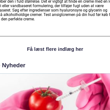
ber den i fuld størrelse. Det er vigtigt at finde en creme med en l
ri eller vandbaseret formulering, der tilføjer fugt uden at være
baseret. Søg efter ingredienser som hyaluronsyre og glycerin og
å alkoholholdige cremer. Test ansigtcremen på din hud før køb f
e den perfekte creme.
Få læst flere indlæg her
e Nyheder