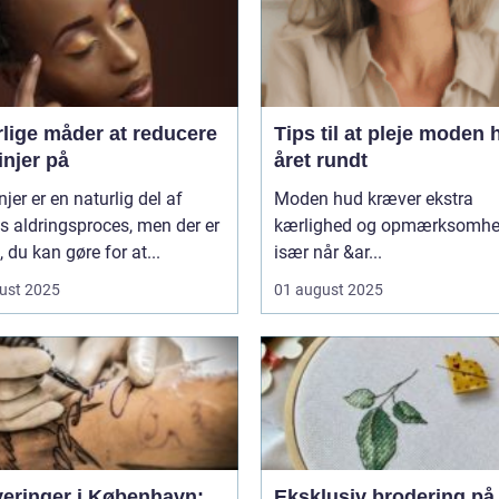
rlige måder at reducere
Tips til at pleje moden 
linjer på
året rundt
injer er en naturlig del af
Moden hud kræver ekstra
 aldringsproces, men der er
kærlighed og opmærksomhe
 du kan gøre for at...
især når &ar...
ust 2025
01 august 2025
veringer i København:
Eksklusiv brodering på 