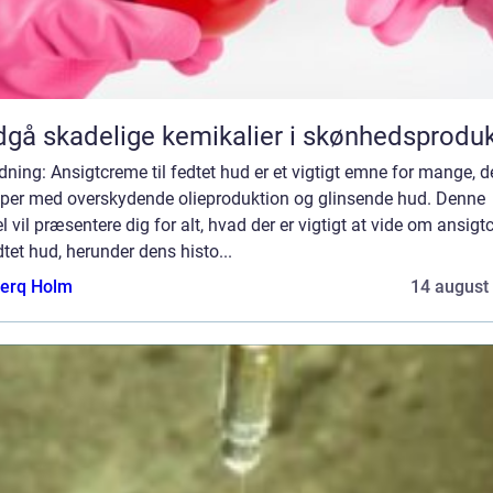
gå skadelige kemikalier i skønhedsproduk
dning: Ansigtcreme til fedtet hud er et vigtigt emne for mange, d
er med overskydende olieproduktion og glinsende hud. Denne
el vil præsentere dig for alt, hvad der er vigtigt at vide om ansig
edtet hud, herunder dens histo...
erq Holm
14 august