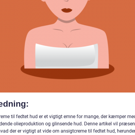
edning:
reme til fedtet hud er et vigtigt emne for mange, der kæmper me
dende olieproduktion og glinsende hud. Denne artikel vil præsen
 hvad der er vigtigt at vide om ansigtcreme til fedtet hud, herunde