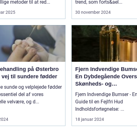
llige metoder til at red...
trend, som forts&ael...
uar 2025
30 november 2024
ehandling på Østerbro
Fjern Indvendige Bums
 vej til sundere fødder
En Dybdegående Oversig
Skønheds- og
e sunde og velplejede fødder
Kosmetikforbrugere
essentiel del af vores
Fjern Indvendige Bumser - E
lle velvære, og d...
Guide til en Fejlfri Hud
Indholdsfortegnelse: ...
 2024
18 januar 2024