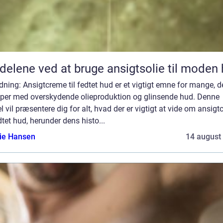
delene ved at bruge ansigtsolie til moden
dning: Ansigtcreme til fedtet hud er et vigtigt emne for mange, d
er med overskydende olieproduktion og glinsende hud. Denne
el vil præsentere dig for alt, hvad der er vigtigt at vide om ansig
edtet hud, herunder dens histo...
lie Hansen
14 august