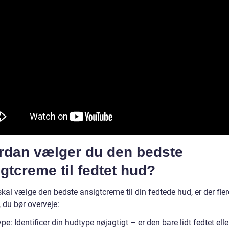
rdan vælger du den bedste
gtcreme til fedtet hud?
kal vælge den bedste ansigtcreme til din fedtede hud, er der fler
, du bør overveje:
pe: Identificer din hudtype nøjagtigt – er den bare lidt fedtet ell