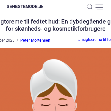
SENESTEMODE.
dk
igtcreme til fedtet hud: En dybdegående g
for skønheds- og kosmetikforbrugere
ansigtscreme til f
ber 2023
Peter Mortensen