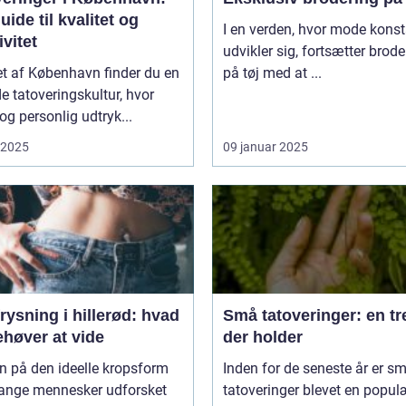
uide til kvalitet og
I en verden, hvor mode kons
ivitet
udvikler sig, fortsætter brode
tet af København finder du en
på tøj med at ...
e tatoveringskultur, hvor
og personlig udtryk...
i 2025
09 januar 2025
rysning i hillerød: hvad
Små tatoveringer: en t
ehøver at vide
der holder
en på den ideelle kropsform
Inden for de seneste år er s
ange mennesker udforsket
tatoveringer blevet en popul