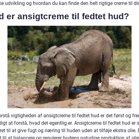
ke udvikling og hvordan du kan finde den helt rigtige creme til di
 er ansigtcreme til fedtet hud?
orstå vigtigheden af ansigtcreme til fedtet hud er det først og f
gt at forstå, hvad det egentlig er. Ansigtcreme til fedtet hud er s
et til at give fugt og næring til huden uden at tilføje ekstra olie.
 til at balancere og regulerer hudens naturlige produktion af olie