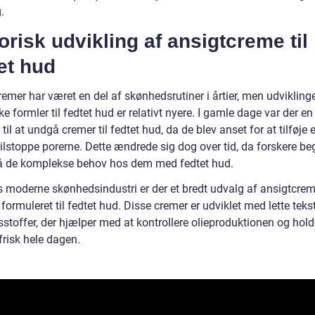
.
orisk udvikling af ansigtcreme til
et hud
emer har været en del af skønhedsrutiner i årtier, men udvikling
ke formler til fedtet hud er relativt nyere. I gamle dage var der en
til at undgå cremer til fedtet hud, da de blev anset for at tilføje 
tilstoppe porerne. Dette ændrede sig dog over tid, da forskere b
tå de komplekse behov hos dem med fedtet hud.
s moderne skønhedsindustri er der et bredt udvalg af ansigtcrem
 formuleret til fedtet hud. Disse cremer er udviklet med lette teks
sstoffer, der hjælper med at kontrollere olieproduktionen og hol
frisk hele dagen.