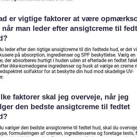
ad er vigtige faktorer at være opmærk
 når man leder efter ansigtcreme til fed
d?
u leder efter den rigtige ansigtcreme til din fedtede hud, er det vi
okusere på absorption, ingredienser og SPF beskyttelse. Vælg en
, der absorberes hurtigt i huden uden at efterlade en fedtet følel
efter ikke-komedogene ingredienser og husk at vælge en creme
redspektret solfaktor for at beskytte din hud mod skadelige UV-
er.
lke faktorer skal jeg overveje, når jeg
ger den bedste ansigtcreme til fedtet
d?
u vælger den bedste ansigtcreme til fedtet hud, skal du overveje
ype, formuleringen af cremen, ingredienserne og foretage tests, 