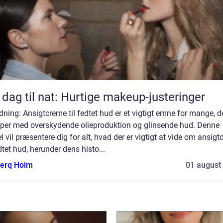
 dag til nat: Hurtige makeup-justeringer
dning: Ansigtcreme til fedtet hud er et vigtigt emne for mange, d
er med overskydende olieproduktion og glinsende hud. Denne
el vil præsentere dig for alt, hvad der er vigtigt at vide om ansig
edtet hud, herunder dens histo...
erq Holm
01 august