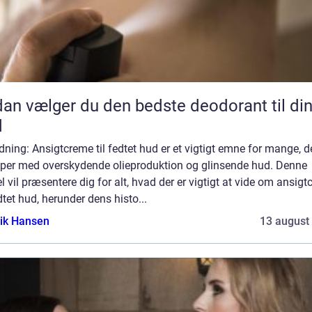
an vælger du den bedste deodorant til di
d
dning: Ansigtcreme til fedtet hud er et vigtigt emne for mange, d
er med overskydende olieproduktion og glinsende hud. Denne
el vil præsentere dig for alt, hvad der er vigtigt at vide om ansig
edtet hud, herunder dens histo...
ik Hansen
13 august