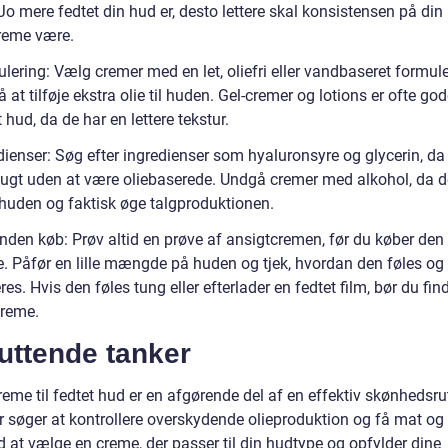
Jo mere fedtet din hud er, desto lettere skal konsistensen på din
reme være.
lering: Vælg cremer med en let, oliefri eller vandbaseret formule
 at tilføje ekstra olie til huden. Gel-cremer og lotions er ofte go
et hud, da de har en lettere tekstur.
dienser: Søg efter ingredienser som hyaluronsyre og glycerin, da
r fugt uden at være oliebaserede. Undgå cremer med alkohol, da 
 huden og faktisk øge talgproduktionen.
inden køb: Prøv altid en prøve af ansigtcremen, før du køber den 
se. Påfør en lille mængde på huden og tjek, hvordan den føles og
es. Hvis den føles tung eller efterlader en fedtet film, bør du fin
reme.
uttende tanker
eme til fedtet hud er en afgørende del af en effektiv skønhedsru
r søger at kontrollere overskydende olieproduktion og få mat og 
 at vælge en creme, der passer til din hudtype og opfylder dine