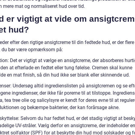
n mere mat og normaliseret hud over tid.
 er vigtigt at vide om ansigtcreme
et hud?
eder efter den rigtige ansigtcreme til din fedtede hud, er der flere
r, du bør være opmærksom på:
ion: Det er vigtigt at vælge en ansigtcreme, der absorberes hurtig
en at efterlade en fedtet eller tung følelse. Cremen skal kunne
de en mat finish, så din hud ikke ser blank eller skinnende ud.
enser: Undersøg altid ingredienslisten på ansigtcremen og se efte
ne ingredienser, der ikke får porerne til at tilstoppe. Ingredien
a, tea tree olie og salicylsyre er kendt for deres evne til at reguler
duktionen og bekæmpe bakterier, der kan forårsage akne.
kyttelse: Selvom du har fedtet hud, er det stadig vigtigt at besky
delige UV-stråler. Vælg derfor en ansigtcreme, der indeholder e
tret solfaktor (SPF) for at beskytte din hud mod solskader og fo