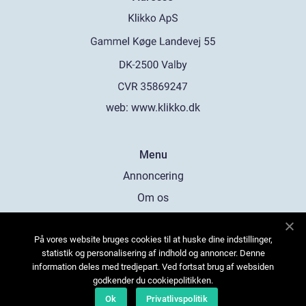
web:
www.klikko.dk
Menu
Annoncering
Om os
Cookies
På vores website bruges cookies til at huske dine indstillinger,
Kontakt os
statistik og personalisering af indhold og annoncer. Denne
Sitemap
information deles med tredjepart. Ved fortsat brug af websiden
godkender du cookiepolitikken.
Ok
Privatlivspolitik