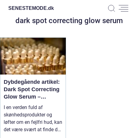
SENESTEMODE.
dk
dark spot correcting glow serum
Dybdegående artikel:
Dark Spot Correcting
Glow Serum –
Skønhedens
I en verden fuld af
Hemmelighed til En
skønhedsprodukter og
Fejlfri Hud
løfter om en fejlfri hud, kan
det være svært at finde det
r...